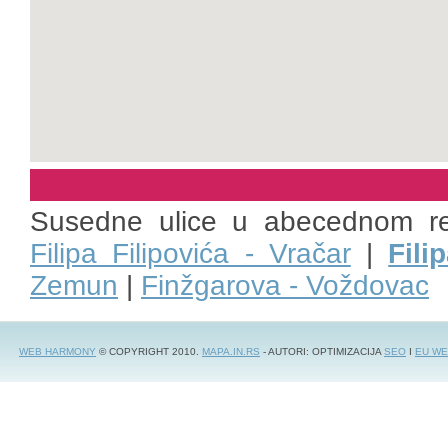
Susedne ulice u abecednom r
Filipa Filipovića - Vračar
|
Fili
Zemun
|
Finžgarova - Voždovac
WEB HARMONY
© COPYRIGHT 2010.
MAPA.IN.RS
- AUTORI: OPTIMIZACIJA
SEO
I
EU WE