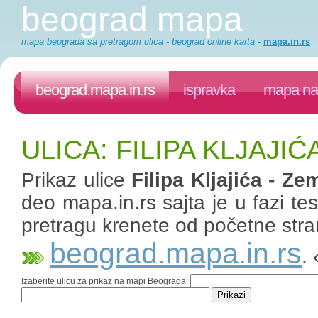
beograd mapa
mapa beograda sa pretragom ulica - beograd online karta
-
mapa.in.rs
beograd.mapa.in.rs
ispravka
mapa na 
ULICA: FILIPA KLJAJI
Prikaz ulice
Filipa Kljajića - Z
deo mapa.in.rs sajta je u fazi te
pretragu krenete od početne stra
beograd.mapa.in.rs
.
Izaberite ulicu za prikaz na mapi Beograda: