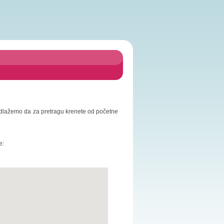
 Predlažemo da za pretragu krenete od početne
e: