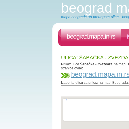
beograd m
mapa beograda sa pretragom ulica - beog
beograd.mapa.in.rs
ULICA: ŠABAČKA - ZVEZD
Prikaz ulice
Šabačka - Zvezdara
na mapi.
stranice ovde:
beograd.mapa.in.r
Izaberite ulicu za prikaz na mapi Beograda