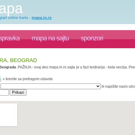
apa
rad online karta
-
mapa.in.rs
ispravka
mapa na sajtu
sponzori
ARA, BEOGRAD
Beograda
. PAŽNJA - ovaj deo mapa.in.rs sajta je u fazi testiranja - beta verzija.
s
. « krenite sa pretragom odavde
:
ili napišite naziv ulic